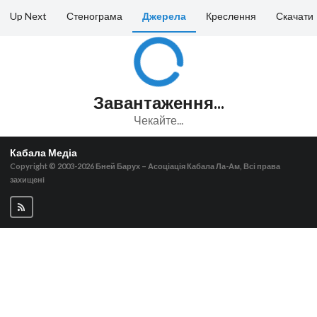
Up Next
Стенограма
Джерела
Креслення
Скачати
Завантаження...
Чекайте...
Кабала Медіа
Copyright © 2003-2026
Бней Барух – Асоціація Кабала Ла-Ам, Всі права
захищені