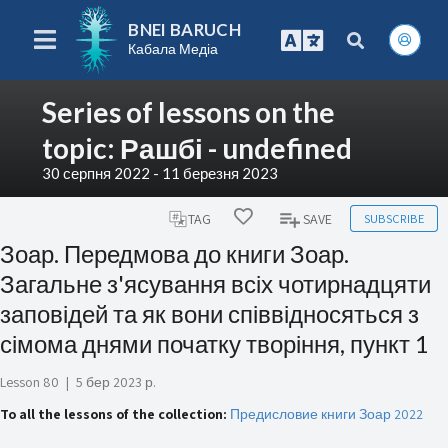
BNEI BARUCH
Кабала Медіа
Series of lessons on the
topic: Рашбі - undefined
30 серпня 2022 - 11 березня 2023
SUBSCRIBE
TAG
SAVE
Зоар. Передмова до книги Зоар.
Загальне з'ясування всіх чотирнадцяти
заповідей та як вони співвідносяться з
сімома днями початку творіння, пункт 1
Lesson 80
|
5 бер 2023 р.
To all the lessons of the collection:
Предисловие книги Зоар 2022