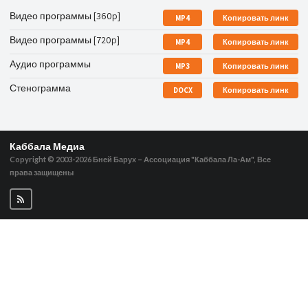
Видео программы [360p]
MP4
Копировать линк
Видео программы [720p]
MP4
Копировать линк
Аудио программы
MP3
Копировать линк
Стенограмма
DOCX
Копировать линк
Каббала Медиа
Copyright © 2003-2026
Бней Барух – Ассоциация "Каббала Ла-Ам", Все
права защищены