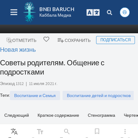
BNEI BARUCH
Каббала Медиа
ПОДПИСАТЬСЯ
ОТМЕТИТЬ
СОХРАНИТЬ
Новая жизнь
Советы родителям. Общение с
подростками
Эпизод 1312
|
11 июля 2021 г.
Теги
:
Воспитание и Семья
Воспитание детей и подростков
Следующий
Краткое содержание
Стенограмма
Черте
Translate
text_fields
search
bookmark
more_vert