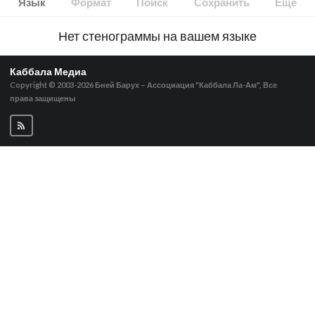
Язык
Формат
Поиск
Сохранить
Ещё
Нет стенограммы на вашем языке
Каббала Медиа
Copyright © 2003-2026
Бней Барух – Ассоциация "Каббала Ла-Ам", Все
права защищены