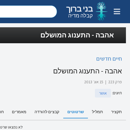
בני ברוך
קבלה מדיה
אהבה - התענוג המושלם
חיים חדשים
אהבה - התענוג המושלם
פרק 223
|
15 אוג׳ 2013
תיוגים
:
אושר
תקציר
תמליל
שרטוטים
קבצים להורדה
מאמרים
חו
לא נמצאו שרטו