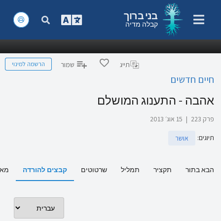
בני ברוך
קבלה מדיה
הרשמה למינוי
תייג
שמור
חיים חדשים
אהבה - התענוג המושלם
פרק 223
|
15 אוג׳ 2013
תיוגים
:
אושר
הבא בתור
תקציר
תמליל
שרטוטים
קבצים להורדה
מאמ