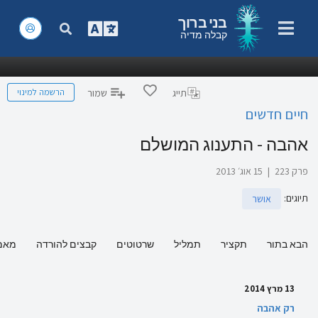
בני ברוך
קבלה מדיה
הרשמה למינוי
תייג
שמור
חיים חדשים
אהבה - התענוג המושלם
פרק 223
|
15 אוג׳ 2013
תיוגים
:
אושר
הבא בתור
תקציר
תמליל
שרטוטים
קבצים להורדה
מאמ
13 מרץ 2014
רק אהבה