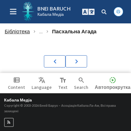
BNEI BARUCH
Кабала Медіа
Бібліотека
...
Пасхальна Агада
chevron_right
chevron_right
view_list
Translate
text_fields
search
slow_motion_video
Content
Language
Text
Search
Автопрокрутка
Кабала Медіа
Copyright © 2003-2026
Бней Барух – Асоціація Кабала Ла-Ам, Всі права
захищені