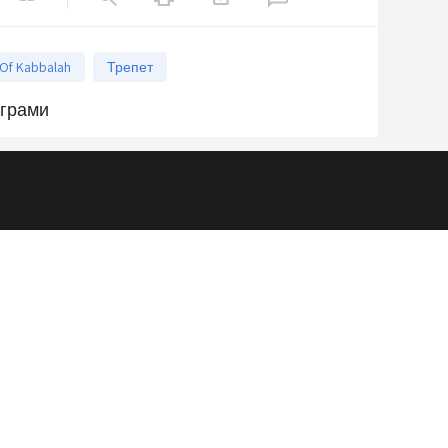
 Of Kabbalah
Трепет
ограми