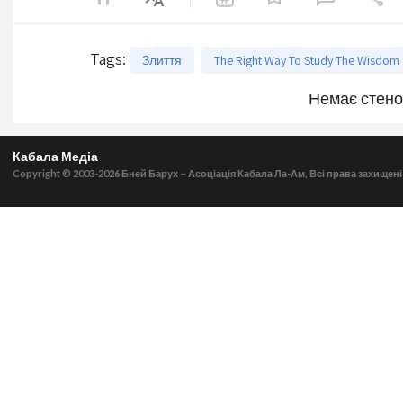
Tags
:
Злиття
The Right Way To Study The Wisdom
Немає стен
Кабала Медіа
Copyright © 2003-2026
Бней Барух – Асоціація Кабала Ла-Ам, Всі права захищені