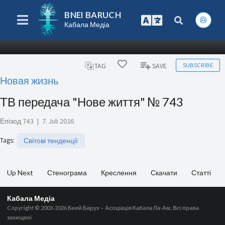
BNEI BARUCH
Кабала Медіа
SUBSCRIBE
TAG
SAVE
Новая жизнь
ТВ передача "Нове життя" № 743
Епізод 743
|
7. Juli 2016
Tags
:
Світові тенденції
Up Next
Стенограма
Креслення
Скачати
Статті
Кабала Медіа
Copyright © 2003-2026
Бней Барух – Асоціація Кабала Ла-Ам, Всі права
захищені