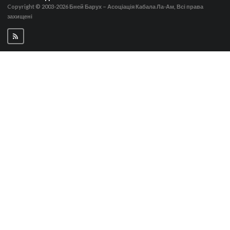
Copyright © 2003-2026
Бней Барух – Асоціація Кабала Ла-Ам, Всі права
захищені