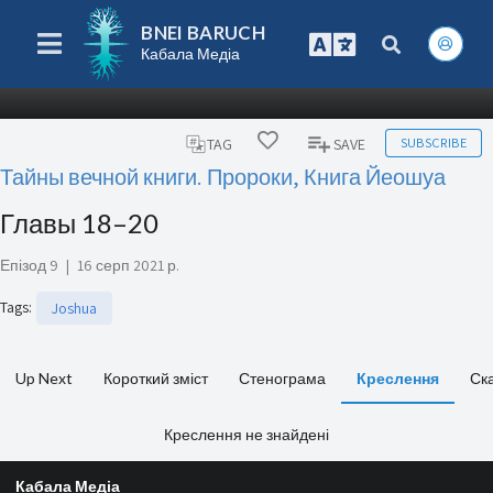
BNEI BARUCH
Кабала Медіа
SUBSCRIBE
TAG
SAVE
Тайны вечной книги. Пророки, Книга Йеошуа
Главы 18–20
Епізод 9
|
16 серп 2021 р.
Tags
:
Joshua
Up Next
Короткий зміст
Стенограма
Креслення
Ск
Креслення не знайдені
Кабала Медіа