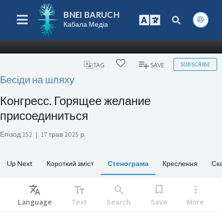
BNEI BARUCH
Кабала Медіа
SUBSCRIBE
TAG
SAVE
Бесіди на шляху
Конгресс. Горящее желание
присоединиться
Епізод 152
|
17 трав 2025 р.
Up Next
Короткий зміст
Стенограма
Креслення
Ск
Translate
text_fields
search
bookmark
more_vert
Language
Text
Search
Save
More