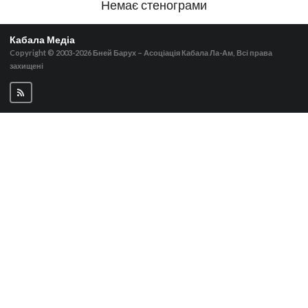
Немає стенограми
Кабала Медіа
Copyright © 2003-2026
Бней Барух – Асоціація Кабала Ла-Ам, Всі права
захищені