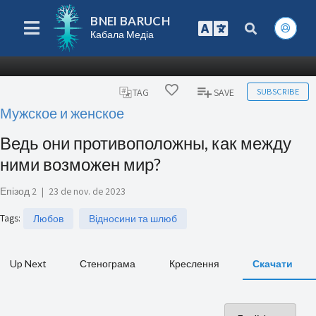
BNEI BARUCH
Кабала Медіа
SUBSCRIBE
TAG
SAVE
Мужское и женское
Ведь они противоположны, как между
ними возможен мир?
Епізод 2
|
23 de nov. de 2023
Tags
:
Любов
Відносини та шлюб
Up Next
Стенограма
Креслення
Скачати