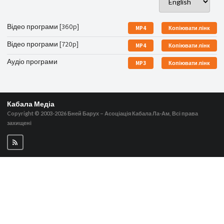
Відео програми [360p]
MP4
Копіювати лінк
Відео програми [720p]
MP4
Копіювати лінк
Аудіо програми
MP3
Копіювати лінк
Кабала Медіа
Copyright © 2003-2026
Бней Барух – Асоціація Кабала Ла-Ам, Всі права
захищені