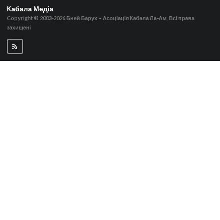
Кабала Медіа
Copyright © 2003-2026
Бней Барух – Асоціація Кабала Ла-Ам, Всі права
захищені