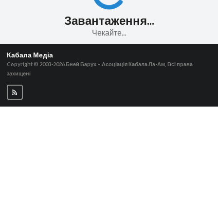
Завантаження...
Чекайте...
Кабала Медіа
Copyright © 2003-2026
Бней Барух – Асоціація Кабала Ла-Ам, Всі права
захищені