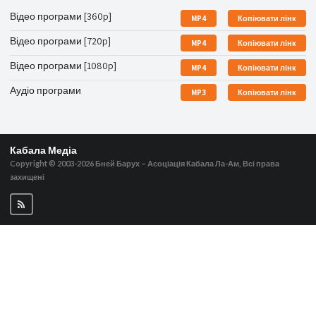
Відео програми [360p]
MP4
Копіювати лінк
Відео програми [720p]
MP4
Копіювати лінк
Відео програми [1080p]
MP4
Копіювати лінк
Аудіо програми
MP3
Копіювати лінк
Кабала Медіа
Copyright © 2003-2026
Бней Барух – Асоціація Кабала Ла-Ам, Всі права
захищені