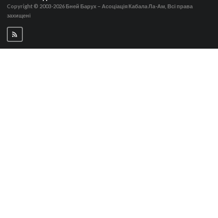
Copyright © 2003-2026
Бней Барух – Асоціація Кабала Ла-Ам, Всі права
захищені