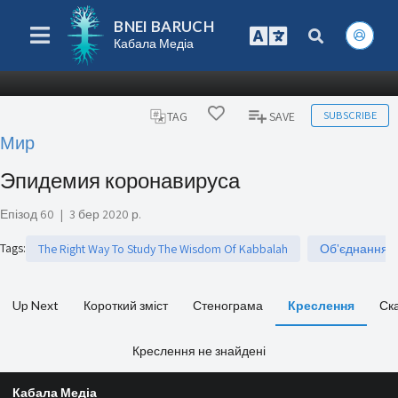
BNEI BARUCH
Кабала Медіа
SUBSCRIBE
TAG
SAVE
Мир
Эпидемия коронавируса
Епізод 60
|
3 бер 2020 р.
Tags
:
The Right Way To Study The Wisdom Of Kabbalah
Об'єднання
Up Next
Короткий зміст
Стенограма
Креслення
Ск
Креслення не знайдені
Кабала Медіа