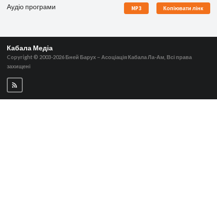
Аудіо програми
MP3
Копіювати лінк
Кабала Медіа
Copyright © 2003-2026
Бней Барух – Асоціація Кабала Ла-Ам, Всі права
захищені