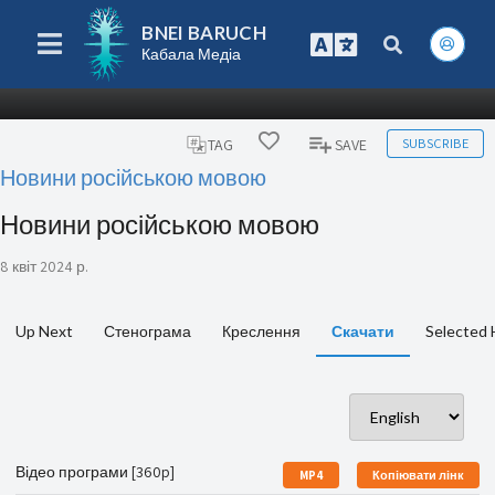
BNEI BARUCH
Кабала Медіа
SUBSCRIBE
TAG
SAVE
Новини російською мовою
Новини російською мовою
8 квіт 2024 р.
Up Next
Стенограма
Креслення
Скачати
Selected 
Відео програми [360p]
MP4
Копіювати лінк