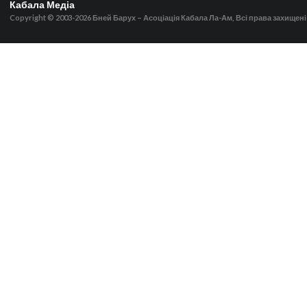
Кабала Медіа
Copyright © 2003-2026
Бней Барух – Асоціація Кабала Ла-Ам, Всі права захищені