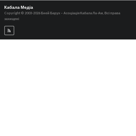
Кабала Медіа
Copyright © 2003-2026
Бней Барух – Асоціація Кабала Ла-Ам, Всі права
захищені