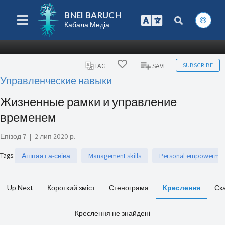
BNEI BARUCH
Кабала Медіа
SUBSCRIBE
TAG
SAVE
Управленческие навыки
Жизненные рамки и управление
временем
Епізод 7
|
2 лип 2020 р.
Tags
:
Ашпаат а-свіва
Management skills
Personal empowerme
Up Next
Короткий зміст
Стенограма
Креслення
Ск
Креслення не знайдені