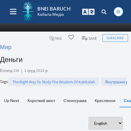
BNEI BARUCH
Кабала Медіа
SUBSCRIBE
TAG
SAVE
Мир
Деньги
Епізод 216
|
1 груд 2022 р.
Tags
:
The Right Way To Study The Wisdom Of Kabbalah
Внутрішня ро
Up Next
Короткий зміст
Стенограма
Креслення
Ска