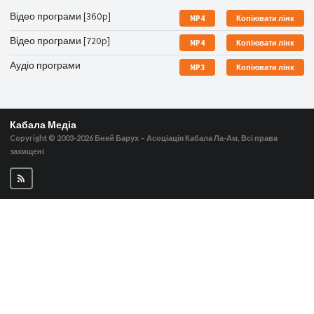
Відео програми [360p]
MP4
Копіювати лінк
Відео програми [720p]
MP4
Копіювати лінк
Аудіо програми
MP3
Копіювати лінк
Кабала Медіа
Copyright © 2003-2026
Бней Барух – Асоціація Кабала Ла-Ам, Всі права
захищені