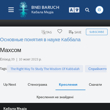
BNEI BARUCH
Кабала Медіа
SUBSCRIBE
TAG
SAVE
Основные понятия в науке Kаббала
Махсом
Епізод 39
|
10 жовт 2023 р.
Tags
:
The Right Way To Study The Wisdom Of Kabbalah
Сприйняття р
Up Next
Стенограма
Креслення
Скачати
Креслення не знайдені
Кабала Медіа