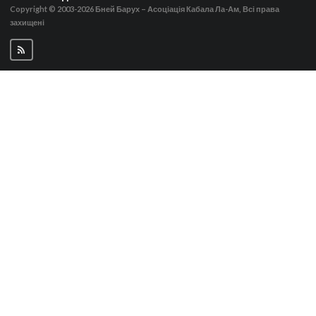
Copyright © 2003-2026
Бней Барух – Асоціація Кабала Ла-Ам, Всі права
захищені