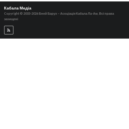
Кабала Медіа
Copyright © 2003-2026
Бней Барух – Асоціація Кабала Ла-Ам, Всі права
захищені