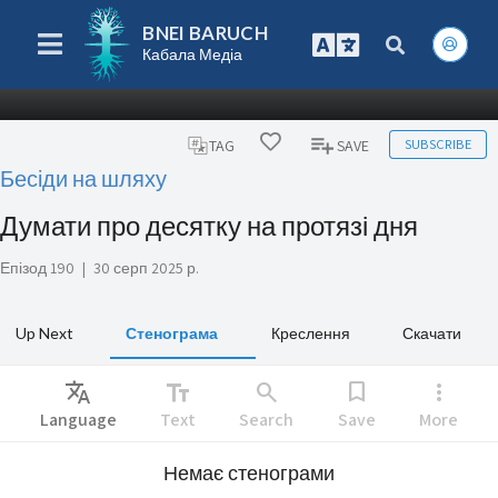
BNEI BARUCH
Кабала Медіа
SUBSCRIBE
TAG
SAVE
Бесіди на шляху
Думати про десятку на протязі дня
Епізод 190
|
30 серп 2025 р.
Up Next
Стенограма
Креслення
Скачати
Translate
text_fields
search
bookmark
more_vert
Language
Text
Search
Save
More
Немає стенограми