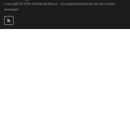
Copyright © 2003-2026
Бней Барух – Асоціація Кабала Ла-Ам, Всі права
захищені