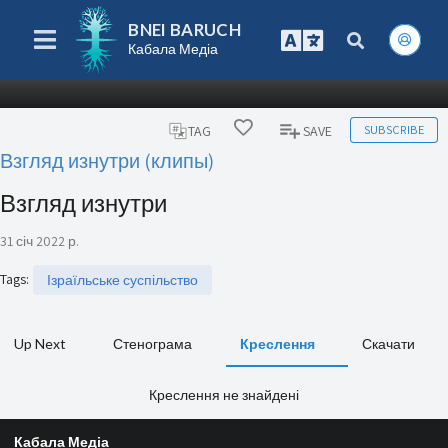
BNEI BARUCH
Кабала Медіа
SUBSCRIBE
TAG
SAVE
Взгляд изнутри (клипы)
Взгляд изнутри
31 січ 2022 р.
Tags
:
Ізраїльське суспільство
Up Next
Стенограма
Креслення
Скачати
Креслення не знайдені
Кабала Медіа