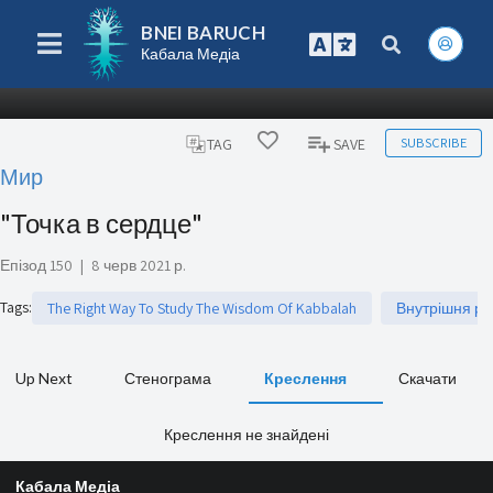
BNEI BARUCH
Кабала Медіа
SUBSCRIBE
TAG
SAVE
Мир
"Точка в сердце"
Епізод 150
|
8 черв 2021 р.
Tags
:
The Right Way To Study The Wisdom Of Kabbalah
Внутрішня ро
Up Next
Стенограма
Креслення
Скачати
Креслення не знайдені
Кабала Медіа