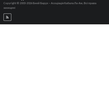
Copyright © 2003-2026
Бней Барух – Асоціація Кабала Ла-Ам, Всі права
захищені