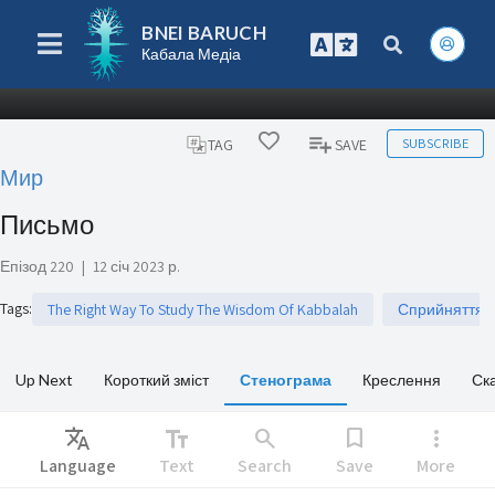
BNEI BARUCH
Кабала Медіа
SUBSCRIBE
TAG
SAVE
Мир
Письмо
Епізод 220
|
12 січ 2023 р.
Tags
:
The Right Way To Study The Wisdom Of Kabbalah
Сприйняття р
Up Next
Короткий зміст
Стенограма
Креслення
Ск
Translate
text_fields
search
bookmark
more_vert
Language
Text
Search
Save
More