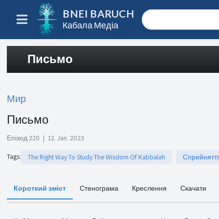
BNEI BARUCH
Кабала Медіа
Письмо
Мир
Письмо
Епізод 220
|
12. Jan. 2023
Tags
:
The Right Way To Study The Wisdom Of Kabbalah
Сприйняття
Короткий зміст
Стенограма
Креслення
Скачати