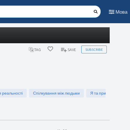
Мова
SUBSCRIBE
TAG
SAVE
 реальності
Спілкування між людьми
Я та природа