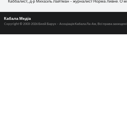
Каббалист, д-р Михаэль Лайтман – журналист Норма Ливне. О 
Кабала Медіа
Copyright © 2003-2026
Бней Барух – Асоціація Кабала Ла-Ам, Всі права захищені