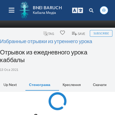
BNEI BARUCH
Кабала Медіа
SUBSCRIBE
TAG
SAVE
Избранные отрывки из утреннего урока
Отрывок из ежедневного урока
каббалы
13 Oca 2021
Up Next
Стенограма
Креслення
Скачати