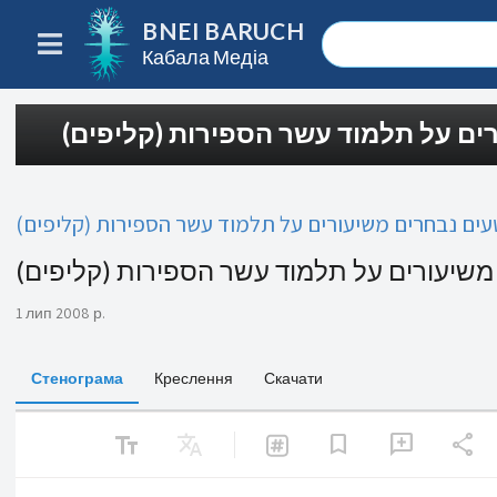
BNEI BARUCH
Кабала Медіа
רים על תלמוד עשר הספירות (קליפים
עים נבחרים משיעורים על תלמוד עשר הספירות (קליפים
 משיעורים על תלמוד עשר הספירות (קליפים
1 лип 2008 р.
Стенограма
Креслення
Скачати
text_fields
Translate
share
bookmark
add_comment