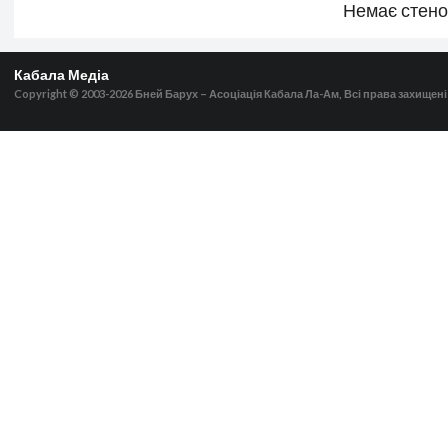
Немає стен
Кабала Медіа
Copyright © 2003-2026
Бней Барух – Асоціація Кабала Ла-Ам, Всі права захищені