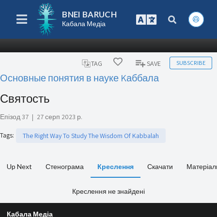
BNEI BARUCH
Кабала Медіа
SUBSCRIBE
TAG
SAVE
Основные понятия в науке Kаббала
Святость
Епізод 37
|
27 серп 2023 р.
Tags
:
The Right Way To Study The Wisdom Of Kabbalah
Up Next
Стенограма
Креслення
Скачати
Матеріал
Креслення не знайдені
Кабала Медіа