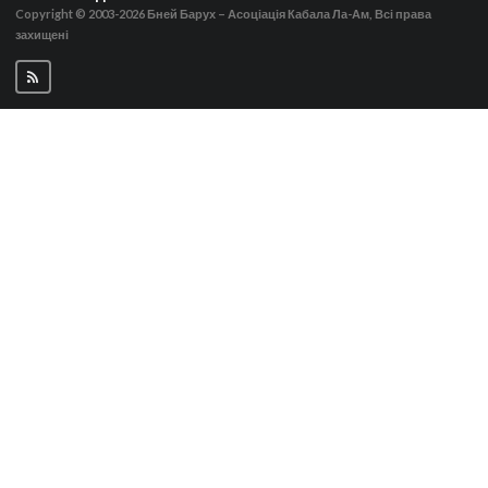
Copyright © 2003-2026
Бней Барух – Асоціація Кабала Ла-Ам, Всі права
захищені