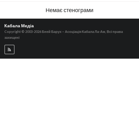
Немає стенограми
Кабала Медіа
Copyright © 2003-2026
Бней Барух – Асоціація Кабала Ла-Ам, Всі права
захищені