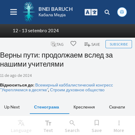
BNEI BARUCH
Кабала Медіа
12 - 13 setembro 2024
SUBSCRIBE
TAG
SAVE
Верны пути: продолжаем вслед за
нашими учителями
11 de ago de 2024
Відноситься до:
Всемирный каббалистический конгресс
"Укрепляемся в десятке"
,
Строим духовное общество
Up Next
Стенограма
Креслення
Скачати
Translate
text_fields
search
bookmark
more_vert
Language
Text
Search
Save
More