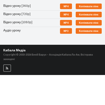
Відео уроку [360p]
MP4
Копіювати лінк
Відео уроку [720p]
MP4
Копіювати лінк
Відео уроку [1080p]
MP4
Копіювати лінк
Аудіо уроку
MP3
Копіювати лінк
Кабала Медіа
Copyright © 2003-2026
Бней Барух – Асоціація Кабала Ла-Ам, Всі права
захищені