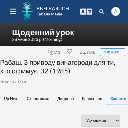
BNEI BARUCH
Кабала Медіа
Щоденний урок
28 черв 2023 р. (Morning)
SUBSCRIBE
TAG
SAVE
Рабаш. З приводу винагороди для ти,
хто отримує. 32 (1985)
28 черв 2023 р.
Up Next
Стенограма
Джерела
Креслення
Скачати