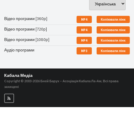
Відео програми [360p]
MP4
Копіювати лінк
Відео програми [720p]
MP4
Копіювати лінк
Відео програми [1080p]
MP4
Копіювати лінк
Аудіо програми
MP3
Копіювати лінк
Кабала Медіа
Copyright © 2003-2026
Бней Барух – Асоціація Кабала Ла-Ам, Всі права
захищені