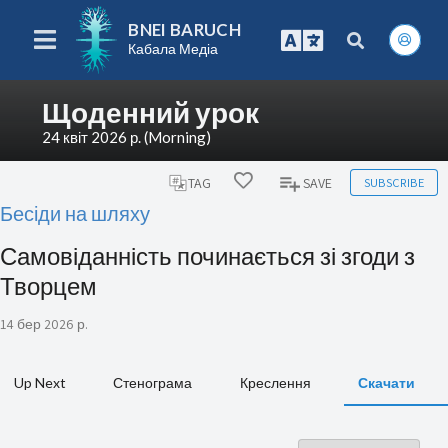
BNEI BARUCH
Кабала Медіа
Щоденний урок
24 квіт 2026 р. (Morning)
SUBSCRIBE
TAG
SAVE
Бесіди на шляху
Самовіданність починається зі згоди з
Творцем
14 бер 2026 р.
Up Next
Стенограма
Креслення
Скачати