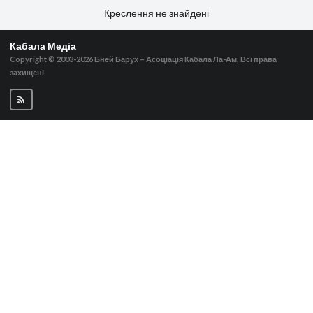
Креслення не знайдені
Кабала Медіа
Copyright © 2003-2026
Бней Барух – Асоціація Кабала Ла-Ам, Всі права
захищені