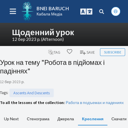
BNEI BARUCH
Кабала Медіа
Щоденний урок
12 бер 2023 р. (Afternoon)
SUBSCRIBE
TAG
SAVE
Урок на тему "Робота в підйомах і
падіннях"
12 бер 2023 р.
Tags
:
Ascents And Descents
To all the lessons of the collection:
Работа в подъемах и падениях
Up Next
Стенограма
Джерела
Креслення
Скачати