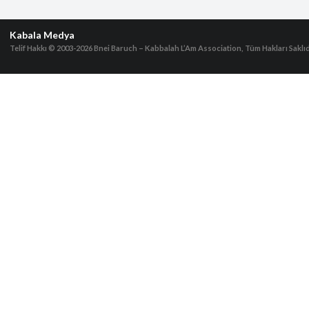
Kabala Medya
Telif Hakkı © 2003-2026
Bnei Baruch – Kabbalah L’Am Association, Tüm Hakları Saklıd