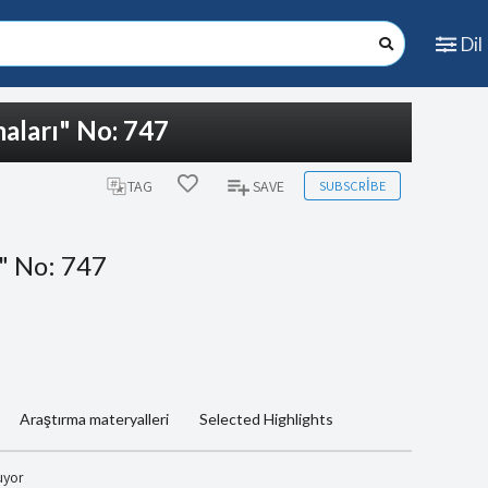
Dil
aları" No: 747
SUBSCRIBE
TAG
SAVE
" No: 747
Araştırma materyalleri
Selected Highlights
uyor