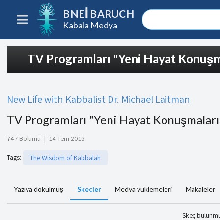
BNEI BARUCH
Kabala Medya
TV Programları "Yeni Hayat Konuşm
New Life with Kabbalist Dr. Michael Laitman
TV Programları "Yeni Hayat Konuşmaları
747 Bölümü
|
14 Tem 2016
Tags
:
The Wisdom of Kabbalah
Yazıya dökülmüş
Skeçler
Medya yüklemeleri
Makaleler
Skeç bulunm