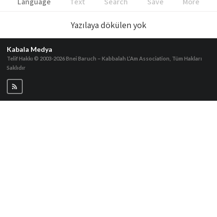
Language
Text
Search
Save
More
Yazılaya dökülen yok
Kabala Medya
Telif Hakkı © 2003-2026
Bnei Baruch – Kabbalah L’Am Association, Tüm Hakları
Saklıdır