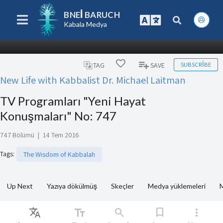
BNEI BARUCH
Kabala Medya
SUBSCRIBE
TAG
SAVE
New Life with Kabbalist Dr. Michael Laitman
TV Programları "Yeni Hayat
Konuşmaları" No: 747
747 Bölümü
|
14 Tem 2016
Tags
:
The Wisdom of Kabbalah
Up Next
Yazıya dökülmüş
Skeçler
Medya yüklemeleri
M
Translate
text_fields
search
bookmark
more_vert