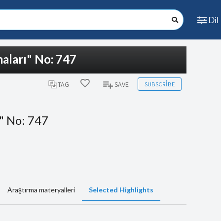
Dil
aları" No: 747
SUBSCRIBE
TAG
SAVE
" No: 747
Araştırma materyalleri
Selected Highlights