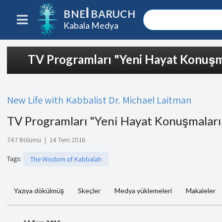
BNEI BARUCH
Kabala Medya
TV Programları "Yeni Hayat Konuşm
New Life with Kabbalist Dr. Michael Laitman
TV Programları "Yeni Hayat Konuşmaları
747 Bölümü
|
14 Tem 2016
Tags
:
The Wisdom of Kabbalah
Yazıya dökülmüş
Skeçler
Medya yüklemeleri
Makaleler