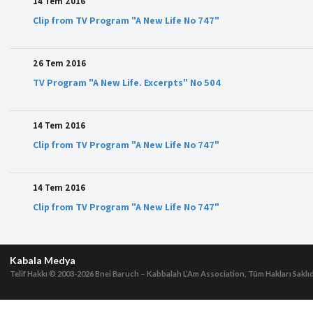
14 Tem 2016
Clip from TV Program "A New Life No 747"
26 Tem 2016
TV Program "A New Life. Excerpts" No 504
14 Tem 2016
Clip from TV Program "A New Life No 747"
14 Tem 2016
Clip from TV Program "A New Life No 747"
Kabala Medya
Telif Hakkı © 2003-2026
Bnei Baruch – Kabbalah L’Am Association, Tüm Hakları Saklıd