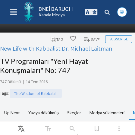
BNEI BARUCH
Kabala Medya
SUBSCRIBE
TAG
SAVE
New Life with Kabbalist Dr. Michael Laitman
TV Programları "Yeni Hayat
Konuşmaları" No: 747
747 Bölümü
|
14 Tem 2016
Tags
:
The Wisdom of Kabbalah
Up Next
Yazıya dökülmüş
Skeçler
Medya yüklemeleri
Translate
text_fields
search
bookmark
more_vert