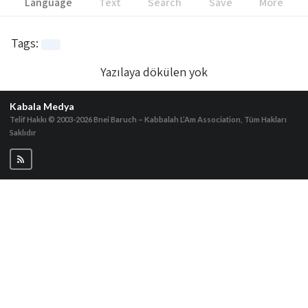
Language
Text
Search
Save
More
Tags
:
Yazılaya dökülen yok
Kabala Medya
Telif Hakkı © 2003-2026
Bnei Baruch – Kabbalah L’Am Association, Tüm Hakları
Saklıdır