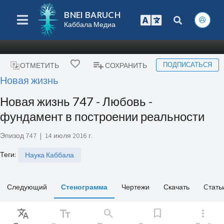
BNEI BARUCH
Каббала Медиа
ПОДПИСАТЬСЯ
ОТМЕТИТЬ
СОХРАНИТЬ
Новая жизнь
Новая жизнь 747 - Любовь -
фундамент в построении реальности
Эпизод 747
|
14 июля 2016 г.
Теги
:
Наука Каббала
Следующий
Стенограмма
Чертежи
Скачать
Cтать
Translate
text_fields
search
bookmark
more_vert