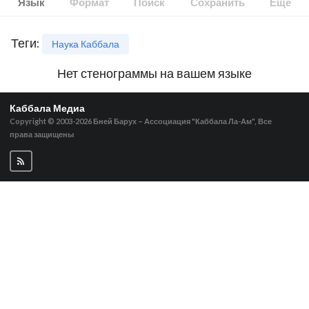
Язык
Формат
Поиск
Сохранить
Ещё
Теги
:
Наука Каббала
Нет стенограммы на вашем языке
Каббала Медиа
Copyright © 2003-2026
Бней Барух – Ассоциация "Каббала Ла-Ам", Все
права защищены