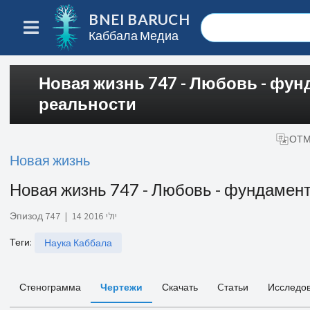
BNEI BARUCH
Каббала Медиа
Новая жизнь 747 - Любовь - фун
реальности
ОТМ
Новая жизнь
Новая жизнь 747 - Любовь - фундамент
Эпизод 747
|
14 יולי 2016
Теги
:
Наука Каббала
Стенограмма
Чертежи
Скачать
Cтатьи
Исследо