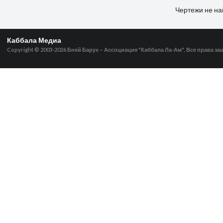
Чертежи не н
Каббала Медиа
Copyright © 2003-2026
Бней Барух – Ассоциация "Каббала Ла-Ам", Все права з