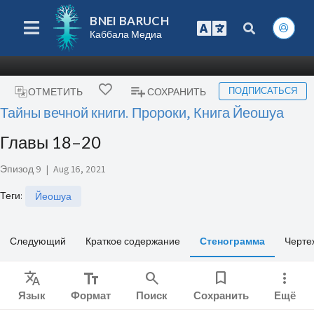
BNEI BARUCH
Каббала Медиа
ПОДПИСАТЬСЯ
ОТМЕТИТЬ
СОХРАНИТЬ
Тайны вечной книги. Пророки, Книга Йеошуа
Главы 18–20
Эпизод 9
|
Aug 16, 2021
Теги
:
Йеошуа
Следующий
Краткое содержание
Стенограмма
Черте
Translate
text_fields
search
bookmark
more_vert
Язык
Формат
Поиск
Сохранить
Ещё