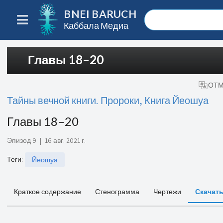
BNEI BARUCH
Каббала Медиа
Главы 18–20
ОТМ
Тайны вечной книги. Пророки, Книга Йеошуа
Главы 18–20
Эпизод 9
|
16 авг. 2021 г.
Теги
:
Йеошуа
Краткое содержание
Стенограмма
Чертежи
Скачат