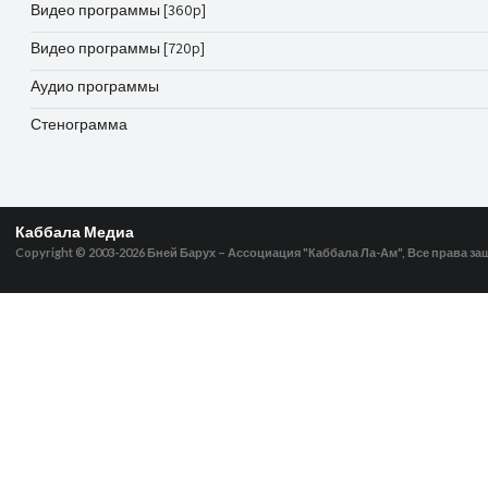
Видео программы [360p]
Видео программы [720p]
Аудио программы
Стенограмма
Каббала Медиа
Copyright © 2003-2026
Бней Барух – Ассоциация "Каббала Ла-Ам", Все права з