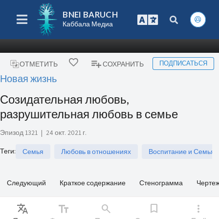
BNEI BARUCH
Каббала Медиа
ПОДПИСАТЬСЯ
ОТМЕТИТЬ
СОХРАНИТЬ
Новая жизнь
Созидательная любовь,
разрушительная любовь в семье
Эпизод 1321
|
24 окт. 2021 г.
Теги
:
Семья
Любовь в отношениях
Воспитание и Семья
Следующий
Краткое содержание
Стенограмма
Черте
Translate
text_fields
search
bookmark
more_vert