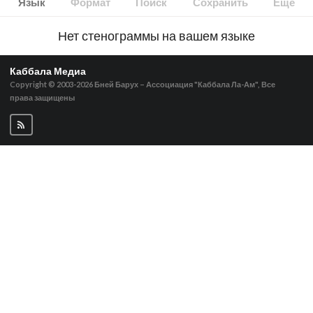
Язык
Формат
Поиск
Сохранить
Ещё
Нет стенограммы на вашем языке
Каббала Медиа
Copyright © 2003-2026
Бней Барух – Ассоциация "Каббала Ла-Ам", Все
права защищены