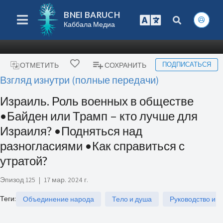
BNEI BARUCH
Каббала Медиа
ПОДПИСАТЬСЯ
ОТМЕТИТЬ
СОХРАНИТЬ
Взгляд изнутри (полные передачи)
Израиль. Роль военных в обществе
•Байден или Трамп – кто лучше для
Израиля? •Подняться над
разногласиями •Как справиться с
утратой?
Эпизод 125
|
17 мар. 2024 г.
Теги
:
Объединение народа
Тело и душа
Руководство и 