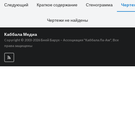
Следующий
Краткое содержание
Стенограмма
Черте
Чертежи не найдены
Каббала Медиа
Copyright © 2003-2026
Бней Барух – Ассоциация "Каббала Ла-Ам", Все
права защищены