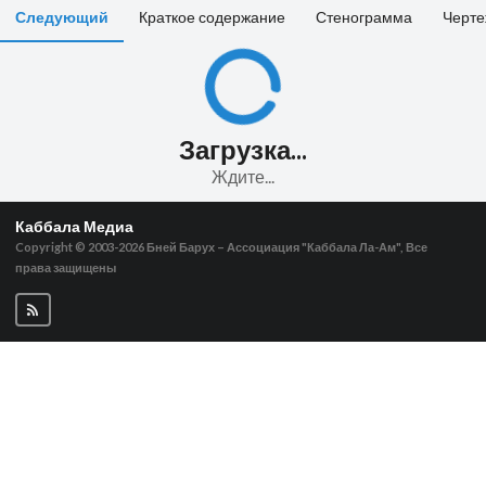
Следующий
Краткое содержание
Стенограмма
Черте
Загрузка...
Ждите...
Каббала Медиа
Copyright © 2003-2026
Бней Барух – Ассоциация "Каббала Ла-Ам", Все
права защищены