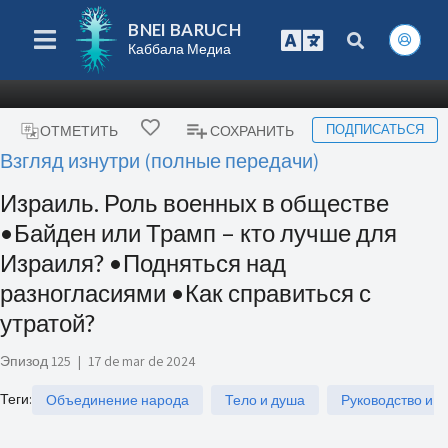
BNEI BARUCH
Каббала Медиа
ПОДПИСАТЬСЯ
ОТМЕТИТЬ
СОХРАНИТЬ
Взгляд изнутри (полные передачи)
Израиль. Роль военных в обществе
•Байден или Трамп – кто лучше для
Израиля? •Подняться над
разногласиями •Как справиться с
утратой?
Эпизод 125
|
17 de mar de 2024
Теги
:
Объединение народа
Тело и душа
Руководство и 