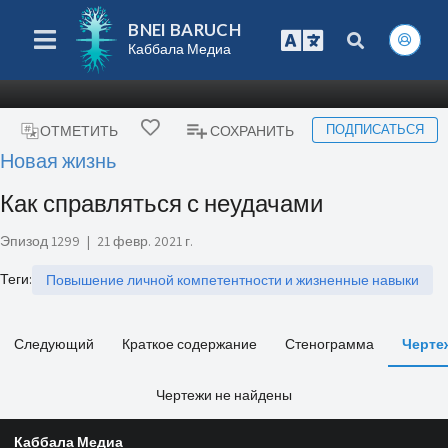
BNEI BARUCH
Каббала Медиа
ПОДПИСАТЬСЯ
ОТМЕТИТЬ
СОХРАНИТЬ
Новая жизнь
Как справляться с неудачами
Эпизод 1299
|
21 февр. 2021 г.
Теги
:
Повышение личной компетентности и жизненные навыки
Следующий
Краткое содержание
Стенограмма
Черте
Чертежи не найдены
Каббала Медиа