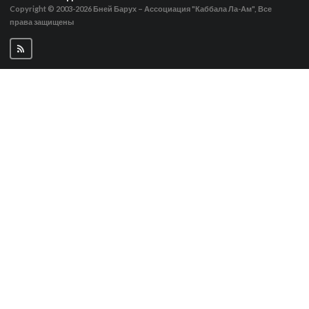
Copyright © 2003-2026
Бней Барух – Ассоциация "Каббала Ла-Ам", Все
права защищены