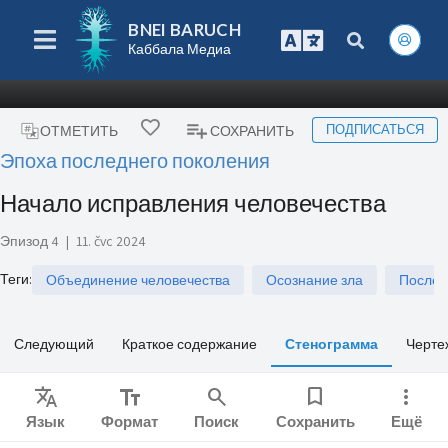
BNEI BARUCH
Каббала Медиа
ПОДПИСАТЬСЯ
ОТМЕТИТЬ
СОХРАНИТЬ
Эпоха последнего поколения
Начало исправления человечества
Эпизод 4
|
11. čvc 2024
Теги
:
Объединение человечества
Осознание зла
Послед
Следующий
Краткое содержание
Стенограмма
Черте
Translate
text_fields
search
bookmark
more_vert
Язык
Формат
Поиск
Сохранить
Ещё