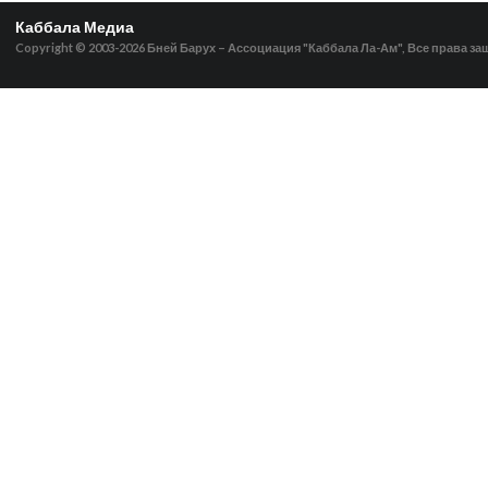
Каббала Медиа
Copyright © 2003-2026
Бней Барух – Ассоциация "Каббала Ла-Ам", Все права з