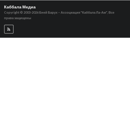
Каббала Медиа
Copyright © 2003-2026
Бней Барух – Ассоциация "Каббала Ла-Ам", Все
права защищены