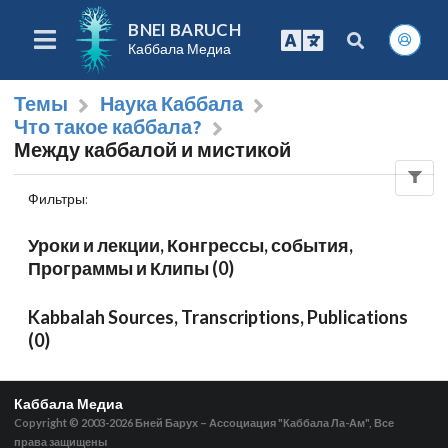
BNEI BARUCH
Каббала Медиа
Темы
Наука Каббала
Что такое каббала?
Между каббалой и мистикой
Фильтры
:
Уроки и лекции, Конгрессы, события,
Программы и Клипы (0)
Kabbalah Sources, Transcriptions, Publications
(0)
Каббала Медиа
Copyright © 2003-2026
Бней Барух – Ассоциация "Каббала Ла-Ам", Все
права защищены