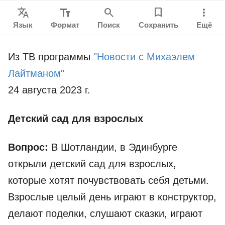
Translate
text_fields
search
bookmark
more_vert
Язык
Формат
Поиск
Сохранить
Ещё
Из ТВ программы
"Новости с Михаэлем
Лайтманом"
24 августа 2023 г.
Детский сад для взрослых
Вопрос:
В Шотландии, в Эдинбурге
открыли детский сад для взрослых,
которые хотят почувствовать себя детьми.
Взрослые целый день играют в конструктор,
делают поделки, слушают сказки, играют